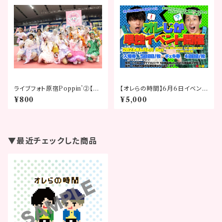
ライブフォト原宿Poppin’②【ベ
【オレらの時間】6月6日イベント
ビタピフェスティバル2026】
チケット
¥800
¥5,000
▼最近チェックした商品