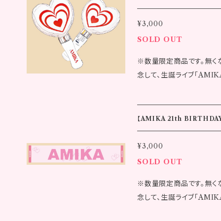
幅：47.0cm バスト：108.0
インストーン ブルーグレー：サフ
¥3,000
寸には若干の誤差が生じる場合もございま
SOLD OUT
支払い確定後10日後に弊社より発送い
※数量限定商品です。無く
す。実際の商品とは異なる
念して、生誕ライブ「AMIKA
ものとなります。 ※発送
た！ 会場にて販売していたグッズをネット販売開始！ 「ペンライト」はラ
了承ください。 ※ご注文
イブでは手放せない必須ア
テム上のタイムラグが生じ
真ん中のハートもこだわってます！ 
す。あらかじめご了承くださ
【AMIKA 21th BIRTHD
発行色：ピンク ・発行部：ハート ※発送について、代金お
7日〜10日以内に発送いた
¥3,000
とは異なる場合があります
SOLD OUT
す。 ※発送完了後の返品
※数量限定商品です。無く
※ご注文完了後でも同一商
念して、生誕ライブ「AMIKA
ラグが生じ、ご注文後に在
た！ 会場にて販売していたグッズをネット販売開始！ 「マフラータオル」
ご了承ください。 ※海外