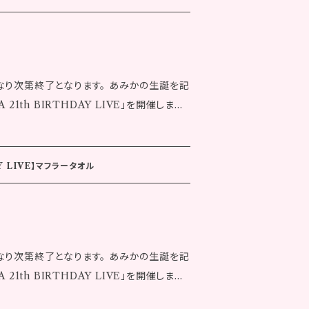
cm 裾廻り：108.0cm 袖丈：20.0cm ▼ラ
ァイア カーキ：トパーズ ※サイズの採
す。 ※発送について、代金お
たします。 ※画像はイメージで
なり次第終了となります。 あみかの生誕を記
場合があります。 ※記載のサイズはおよその
 21th BIRTHDAY LIVE」を開催しまし
完了後の返品はできませんのであらかじめご
完了後でも同一商品への注文集中により、シス
イテムです！ デザインはあみかが自ら考案！
、ご注文後に在庫切れとなる場合がございま
ぜひチェックしてね！ ■ペンライト ・
い。 ※海外への配送は行っておりません。
AY LIVE】マフラータオル
支払い確定後
します。 ※画像はイメージです。実際の商品
。 ※記載のサイズはおよそのものとなりま
はできませんのであらかじめご了承ください。
なり次第終了となります。 あみかの生誕を記
品への注文集中により、システム上のタイム
 21th BIRTHDAY LIVE」を開催しまし
庫切れとなる場合がございます。あらかじめ
への配送は行っておりません。