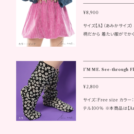
麗めにも着れるようにしました 女性モデル 身長：153cm ◾
ー：ネイビー × イエロー ▼A
ズ ●カラー：ベージュ ▼Ami
ヒップ：94.0cm 裾幅：31.
¥8,900
がり : 56.0cm ヒップ : 1
6.0cm 股下：66.0cm ベルト幅：
サイズ【A】（あみかサイズ
0cm ベルト幅 : 3.5cm ウエスト最大 : 8
e ウエストゴム上り：62.0c
柄だから 着たい服がでか
1.0cm ウエストゴム上がり : 6
2.0cm 総丈：97.0cm 股
た。 という悩みから作ら
回りゴム上がり : 82.0cm 
ひさ幅：31.0cm ※サイズの採寸には若干の誤差が生じる場合もござい
イズより少し小さめの あみか
●カラー：オフホワイト ▼Ami
ます。 ※発送について、代金お支払い確定後10日後に弊社より発送い
Amika size、Free
がり : 56.0cm ヒップ : 1
たします。 ※画像はイメージです。実際の商品とは異なる場合がありま
テル100％ ピンクとモカはコーデュロイ生地で暖かい感じを出しなが
0cm ベルト幅 : 3.5cm ウエスト最大 : 8
す。 ※記載のサイズはお
I'M ME. See-through F
ら可愛いく履いてもらえる商品です 女性モデル 身長：1
1.0cm ウエストゴム上がり : 6
できませんのであらかじめ
サイズ ●カラー：ピンク ▼Am
回りゴム上がり : 82.0cm 
商品への注文集中により、
¥2,800
上がり : 56.0cm ヒップ :
※サイズの採寸には若干の誤差
在庫切れとなる場合がござ
サイズ：Free size
6.0cm ベルト幅 : 3.5cm ウエスト最大 
ついて、代金お支払い確定後
への配送は行っておりませ
テル100％ ※本商品は【Amika
41.0cm ウエストゴム上がり : 
像はイメージです。実際の
した靴下です どの時期でも 
裾回りゴム上がり : 82.0cm
イズはおよそのものとなり
モデル 身長：153cm ◾️サイズ(Free size) 丈：48.0cm 幅上：13.0cm
m ●カラー：モカ ▼Amika size 総丈 : 38.0cm ウエストゴム上がり
あらかじめご了承ください
幅下：10.0cm ※両色