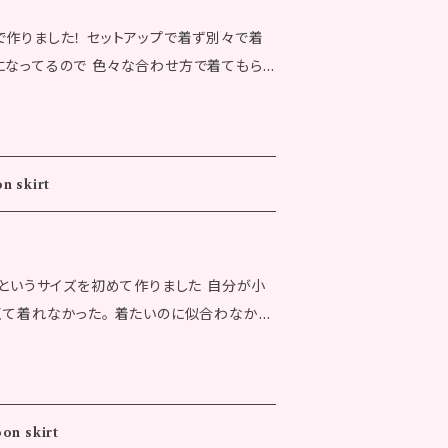
：10.5cm 衿幅：2.0cm 天幅：19.3cm 前
庫切れとなる場合がございます。あらかじめ
で作りました！ セットアップで着ず別々で着
cm チュール丈BC上/下：12.0/15.0cm チュ
への配送は行っておりません。
になってるので 色々な合わせ方で着てもら
cm 袖口ゴム丈：5.9cm 袖幅：23.5cm ▼カ
丈：56.8cm 身幅：55.0cm 肩幅：48.0c
服がでかくて着れなかった。 着たいのに似合
.5cm 桁丈：84.5cm 袖口幅：10.5cm 衿
から作らせてもらいました 平均で売られてい
 前下り：11.0cm 後下り：2.5cm チュール丈
めの あみかがピッタリのサイズで作ってます
 チュール丈FC上/下：7.0/10.0cm 袖口ゴム
n skirt
Free size カラー：ブラウン × ブルー
ル100％ サイドにつけたチュー
履きやすいけど綺麗めにも着れる商品です
）というサイズを初めて作りました 自分が小
イズはおよそのものとなります。 ※発送完了
くて着れなかった。 着たいのに似合わなかっ
ム上り：58.0cm ヒップ：94.0cm 裾幅：31.
あらかじめご了承ください。 ※ご注文完了
せてもらいました 平均で売られている大人サ
：92.0cm 股上：26.0cm 股下：66.0cm ベ
中により、システム上のタイムラグが生じ、
がピッタリのサイズで作ってます サイズ：
ゴム上り：62.0
場合がございます。あらかじめご了承くださ
e size カラー：ベージュ オフホワイト 素
32.5cm ワタリ：32.0cm 総丈：97.0cm 股
ておりません。
 ベルト幅：4.0cm ひさ幅：31.0cm ●カラ
on skirt