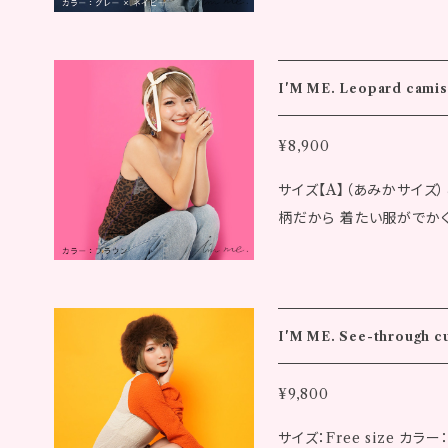
m 後裾リブ丈：2.0cm ※サイズの採寸には若干の誤差が生じる場合も
です 女性モデル 身長：153cm ◾️洋服のサイズ(Free size) ▼カラー：
ございます。 ※発送について、代金お支払い確定後10日後に弊社より
グレー × ネイビー 着丈BC：3
発送いたします。 ※画像はイメージです。実際の商品とは異なる場合が
裾幅(後)：68.0cm 裾幅(前
あります。 ※記載のサイズ
I'M ME. Leopard camis
m 袖口幅：26.0cm 肩紐丈：79.0cm ▼カラー：
返品はできませんのであら
C：39.0cm 着丈FC：47.0
も同一商品への注文集中に
¥8,900
(前)：81.8cm 袖丈：32.
文後に在庫切れとなる場合
サイズ【A】（あみかサイズ
紐丈：79.0cm ※サイズの採寸には若干の誤差が生じる場合もござい
※海外への配送は行ってお
柄だから 着たい服がでか
ます。 ※発送について、代金お支払い確定後10日後に弊社より発送い
た。 という悩みから作ら
たします。 ※画像はイメージです。実際の商品とは異なる場合がありま
イズより少し小さめの あみか
す。 ※記載のサイズはお
Amika size、Free
できませんのであらかじめ
エステル100％ キャミソールだけど少し暖かい生地になっていて胸の
商品への注文集中により、
I'M ME. See-through c
レースの綺麗めさと、サイドの
在庫切れとなる場合がござ
デル 身長：153cm ◾️洋服サイズ ●カラー：ブラウン ▼Amika size 着
への配送は行っておりませ
¥9,800
丈：36.5cm 前身丈：44.5
サイズ：Free size
29.0cm ▼Free size 着丈：36.5cm 前身丈：44.5cm 身幅：37.0cm