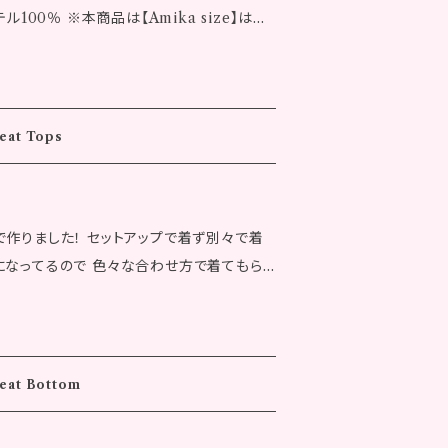
ル100％ ※本商品は【Amika size】はご
ika size 着
cm 身幅：32.7cm 裾幅：33.6cm ウエスト：
よくオレンジは可愛く着られるようにしまし
 女性モデル 身長：153cm
には若干の誤差が生
イボリー × オレンジ 着丈：50.0cm 身幅：
weat Tops
幅：37.0cm 袖丈：66.0cm 桁丈：81.9cm
は異
cm 袖口幅：20.0cm ウエスト：34.0cm 天
載のサイズはおよそのものとなります。 ※発
丈：4
んのであらかじめご了承ください。 ※ご注
で作りました！ セットアップで着ず別々で着
：32.0cm 裾幅：36.0cm 袖丈：66.0cm 桁
注文集中により、システム上のタイムラグが
になってるので 色々な合わせ方で着てもら
m 直線：19.0cm 袖口幅：20.0cm ウエスト：
となる場合がございます。あらかじめご了承
 ※サイズの採寸には若干の誤
は行っておりません。
エステル100％ ※本商品は【Amika size】
確定後1
です。実際の商品
なヘソ出しできる商品です 女性モデル
。 ※記載のサイズはおよそのものとなりま
weat Bottom
はできませんのであらかじめご了承ください。
cm 肩幅：48.0cm 裾幅：55.0cm 袖丈：60.
品への注文集中により、システム上のタイム