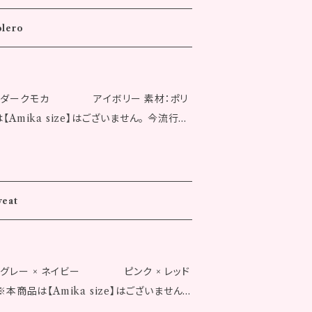
須アイテムです！ デザインはあみかが自ら
・サイズ：1,100
olero
像はイメージです。実際の商品とは異なる場合
ズはおよそのものとなります。 ※発送完了後
 カラー：ダークモカ アイボリー 素材：ポリ
らかじめご了承ください。 ※ご注文完了後
ika size】はございません。 今流行り
により、システム上のタイムラグが生じ、ご
モコモコ生地で作ってみました 見た目の通
合がございます。あらかじめご了承くださ
て着るとカッコよく着れます 胸元に付けてる
ておりません。
ュートな印象になります 女性モデル
weat
 裾丈：60.0cm AH：27.5cm 袖口幅：10.5
衿付け幅：21.0cm 後衿下り：3.5cm 衿幅：
幅：
カラー：グレー × ネイビー ピンク × レッド
丈：60.5cm AH：27.5cm 袖口幅：10.5cm
※本商品は【Amika size】はございません
幅：21.0cm 後衿下り：3.5cm 衿幅：3.5c
のスウェット生地で柔らかくて着やすい商品