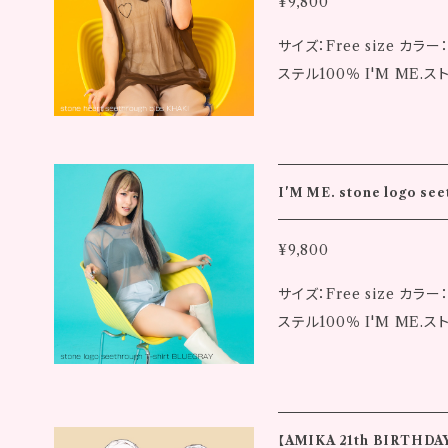
¥9,800
メ ※サイズの採寸には若干の誤差が生じる場合もございます。 ※発送
サイズ：Free size
について、代金お支払い確定
ステル100％ I'M ME.ストーンハートシースルービブス UNISEXで
画像はイメージです。実際
す。 胸元のハートのストーンがポイントです Tシャツや長袖の上に重ね
サイズはおよそのものとな
たり色々な着方ができます。 女性モデル 身長：153cm ◾️洋服のサ
であらかじめご了承くださ
▼カラー：ブルーグレー・カーキ
集中により、システム上の
122.0cm 裾廻り：122.0cm ア
る場合がございます。あら
I'M ME. stone logo seet
ブルーグレー：クリスタル カーキ：ブラック
っておりません。
誤差が生じる場合もございます。 ※発送について、代金
¥9,800
10日後に弊社より発送いたします。 ※画像はイメー
サイズ：Free size
とは異なる場合があります
ステル100％ I'M ME.ストーンロゴシースルーTシャツ UNISEXで
す。 ※発送完了後の返品
す。 初めてI'M ME.の手書きロゴがはいった商品になります ストーン
※ご注文完了後でも同一商
で書かれていてワンポイント
ラグが生じ、ご注文後に在
るとTシャツが透けて見えてオシャレに着
ご了承ください。 ※海外
cm ◾️洋服のサイズ ▼カラー：ブルーグレー・カーキ 着丈：65.0cm 肩
【AMIKA 21th BIRTHD