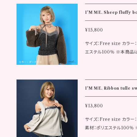
はライブでは手放せない必
考案しました！ ぜひチェックしてね！ ■マフラータオル 
I'M ME. Sheep fluffy b
mm × 200mm ※発送について、代金お支払い確定後7日〜10日以内
に発送いたします。 ※画
¥15,800
があります。 ※記載のサイ
サイズ：Free size
の返品はできませんのであ
エステル100％ ※本商品は【Am
でも同一商品への注文集中
のボレロをあみかの好きな
注文後に在庫切れとなる場
り暖かいです 肩をズラし
い。 ※海外への配送は行っ
リボンは首元でリボンにするとキ
身長：153cm ◾️洋服のサイズ ▼カラー：ダークモカ 着丈：19.0cm 身
I'M ME. Ribbon tulle s
幅：45.0cm 肩幅：59.0cm
cm 袖口リブ幅：15.5cm 
¥13,800
3.5cm 後裾リブ丈：2.0cm ▼カラー：アイボリー 着丈：19.0cm 身
サイズ：Free size 
45.0cm 肩幅：59.0cm 裾
素材：ポリエステル100％ 
袖口リブ幅：15.5cm 衿付け
肩にリボンを結ぶのが特徴