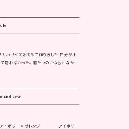
9.4cm 着丈FC：47.8cm 身幅：37.5cm
)：81.0cm 袖丈：32.0cm 袖上腕幅：14.5c
はおよそのものとなります。 ※発送完了後の
ole
ピンク × レッド 着丈B
かじめご了承ください。 ※ご注文完了後で
cm 身幅：37.5cm 裾幅(後)：67.8cm 裾幅
より、システム上のタイムラグが生じ、ご注
0cm 袖上腕幅：14.5cm 袖口幅：26.0cm 肩
がございます。あらかじめご了承ください。
）というサイズを初めて作りました 自分が小
りません。
くて着れなかった。 着たいのに似合わなかっ
せてもらいました 平均で売られている大人サ
がピッタリのサイズで作ってます サイズ：
よそのものとなります。 ※発送完了後の返品は
 size カラー：ブラウン グレー 素材：ポリ
ご了承ください。 ※ご注文完了後でも同一
システム上のタイムラグが生じ、ご注文後に
ut and sew
パープルラインが特徴の商品です 女性モ
います。あらかじめご了承ください。 ※海外
ん。
cm 身幅：32.7cm 裾幅：33.6cm ウエスト：
 カラー：アイボリー × オレンジ アイボリー