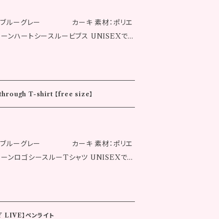
 カラー：ブルーグレー カーキ 素材：ポリエ
後10日後に弊社より発送いたします。 ※
の商品とは異なる場合があります。 ※記載の
ります。 ※発送完了後の返品はできませんの
イズ
い。 ※ご注文完了後でも同一商品への注文
 着丈：60.0cm 肩幅：44.0cm バスト：
タイムラグが生じ、ご注文後に在庫切れとな
ームホール：29.0cm ▼ラインストーン
かじめご了承ください。 ※海外への配送は行
hrough T-shirt 【free size】
 ※サイズの採寸には若干の
お支払い確定後
ジです。実際の商品
 カラー：ブルーグレー カーキ 素材：ポリエ
。 ※記載のサイズはおよそのものとなりま
はできませんのであらかじめご了承ください。
品への注文集中により、システム上のタイム
になってます I'M ME.Tシャツの上から着
庫切れとなる場合がございます。あらかじめ
れます 女性モデル 身長：153
への配送は行っておりません。
AY LIVE】ペンライト