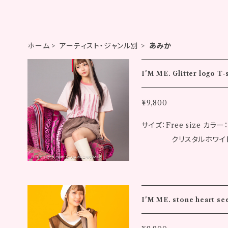
ホーム
アーティスト・ジャンル別
あみか
I'M ME. Glitter logo T-s
¥9,800
サイズ：Free size
クリスタルホワイト 
テル33％ 襟部分：コットン100％ I'M ME.グリッター
ISEXです。 定番のI'M ME.Tシャツのロゴをグリッターにしてみまし
た。 太陽の光でキラキラ光ってすごく可
3cm ◾️洋服のサイズ 着丈：67.5cm 肩幅：47.0cm バスト：106.0cm
I'M ME. stone heart se
裾廻り：106.0cm 袖丈：20.5cm ▼プリントカラー 
ク：ピーチラメ ルビーレッ