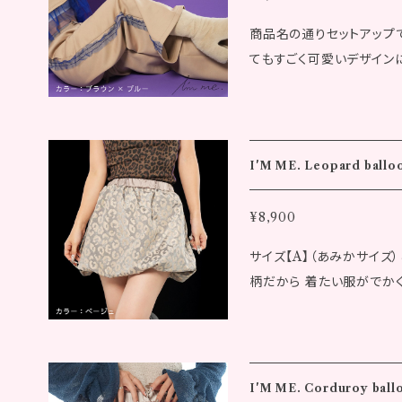
5cm 桁丈：84.5cm 袖口幅
ラグが生じ、ご注文後に在
商品名の通りセットアップ
下り：11.0cm 後下り：2.5
ご了承ください。 ※海外
てもすごく可愛いデザイン
ール丈FC上/下：7.0/10.0
いたいです サイズ【A】（あみかサイズ）というサイズを初めて作りました
ラー：ネイビー × イエロー 着
自分が小柄だから 着たい
m 裾幅：55.0cm 袖丈：60
わなかった。 という悩み
幅：2.0cm 天幅：19.3cm
る大人サイズより少し小さ
BC上/下：12.0/15.0cm
I'M ME. Leopard balloo
サイズ：Amika size、
丈：5.9cm 袖幅：23.5cm ※サイズの採寸には若干の誤差が生じる場
ネイビー × イエロー 素材：ポリエステ
合もございます。 ※発送について、代金お支払い確定後10日後に弊社
¥8,900
ルがポイントの柔らかくて
より発送いたします。 ※画像はイメージです。実際の商品とは異なる場
サイズ【A】（あみかサイズ
女性モデル 身長：153cm ◾️洋服のサイズ ●カラー：ブラウン × ブルー
合があります。 ※記載のサ
柄だから 着たい服がでか
▼Amika size ウエストゴ
後の返品はできませんので
た。 という悩みから作ら
5cm ワタリ：31.0cm 総丈
後でも同一商品への注文集
イズより少し小さめの あみか
ルト幅：4.0cm ひさ幅：30.0cm ▼Free size ウエスト
ご注文後に在庫切れとなる
Amika size、Fre
cm ヒップ：98.0cm 裾幅：
い。 ※海外への配送は行っ
材：ポリエステル100％ ヒョウ柄2色はサテン生地で高級感を出して綺
上：26.5cm 股下：70.5cm
I'M ME. Corduroy ballo