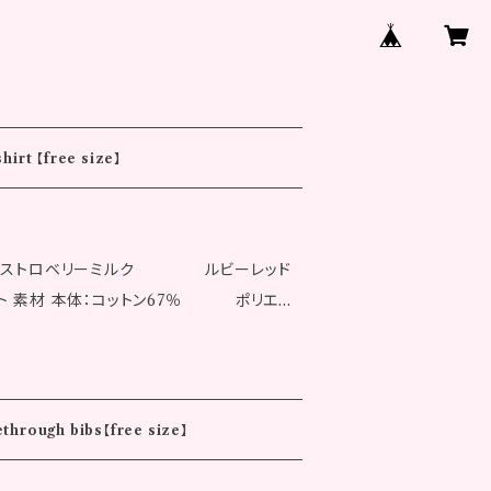
hirt 【free size】
 カラー：ストロベリーミルク ルビーレッド
素材 本体：コットン67％ ポリエス
ロゴTシャツ UN
愛いです。 女性モデル 身長：15
ethrough bibs【free size】
ストロベリーミル
ド：レッドラメ クリスタルホワイト：シルバーラ