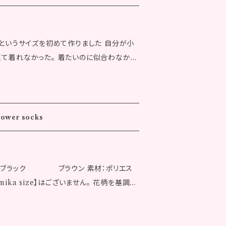
️洋服のサイ
mika size ウエストゴム上り：58.0cm
ka size 総丈 : 37.0cm ウエストゴム上
5cm ワタリ：31.0cm 総丈：92.0cm 股上：2
00.0cm / 120.0cm 裾回りゴム上がり : 76.
4.0cm ひさ幅：30.0cm ▼Free siz
）というサイズを初めて作りました 自分が小
7.4cm ▼Free size 総丈 : 4
m ヒップ：98.0cm 裾幅：32.5cm ワタリ：3
くて着れなかった。 着たいのに似合わなかっ
2.0cm ヒップ : 116.9cm / 131.3cm 裾
上：26.5cm 股下：70.5cm ベルト幅：4.0cm
せてもらいました 平均で売られている大人サ
ベルト幅 : 3.5cm ウエスト最大 : 96.7cm
がピッタリのサイズで作ってます サイズ：
ka size 総丈 : 37.0cm ウエストゴム上
 size カラー：ピンク モカ 素材：ポリエス
00.0cm / 120.0cm 裾回りゴム上がり : 76.
7.4cm ▼Free size 総丈 : 4
よそのものとなります。 ※発送完了後の返品は
lower socks
53cm ◾️洋服の
2.0cm ヒップ : 116.9cm / 131.3cm 裾
ご了承ください。 ※ご注文完了後でも同一
ika size 総丈 : 38.0cm ウエストゴム
ベルト幅 : 3.5cm ウエスト最大 : 96.7cm
システム上のタイムラグが生じ、ご注文後に
 100.0cm / 120.8cm 裾回りゴム上がり : 7
が生じる場合もございます。 ※発送に
います。あらかじめご了承ください。 ※海外
 カラー：ブラック ブラウン 素材：ポリエス
: 87.4cm ▼Free size 総丈 :
10日後に弊社より発送いたします。 ※画
ん。
 size】はございません。 花柄を基調と
62.0cm ヒップ : 116.9cm / 131.3cm
商品とは異なる場合があります。 ※記載のサ
見せる靴下として履くとオシャレです 女性
 ベルト幅 : 3.5cm ウエスト最大 : 96.7c
ます。 ※発送完了後の返品はできませんので
。 ※ご注文完了後でも同一商品への注文集
サイズ共通です ※サイズの採寸には若干の誤差