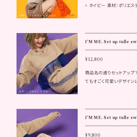
× ネイビー 素材：ポリエステ
裾幅：38.0cm ウエスト：33.0cm ●カラー：グレー ▼Am
ざいません。 今流行りのシースルー生地で袖の色をネイビーとオレン
丈：36.5cm 前身丈：44.5
ジにしてネイビーはカッコ
29.0cm ▼Free size 着丈：36.5cm 前身丈：44.5cm 身幅：37.0cm
た 袖が長めでヒラヒラするのがポイントです
裾幅：38.0cm ウエスト：33.0cm ※サイズの採寸
◾️洋服のサイズ ▼カラー：ア
じる場合もございます。 ※発送について、代金お支払い確定後10日後
I'M ME. Set up tulle s
40.8cm 肩幅：32.0cm 裾
に弊社より発送いたします。 ※画像はイメージです。実際の商品と
袖幅：16.5cm 直線：19.0
なる場合があります。 ※記
¥12,800
幅：22.0cm 前下り：5.5cm ▼カラー：アイボリー × ネイビー 着
送完了後の返品はできませ
商品名の通りセットアップ
9.7cm 身幅：41.0cm 肩幅
文完了後でも同一商品への
てもすごく可愛いデザイン
丈：82.0cm 袖幅：16.5c
生じ、ご注文後に在庫切れ
いたいです サイズ：Free size カラー：ブラウン × ブルー ネイ
34.0cm 天幅：22.0cm 前下り：5.5cm
ください。 ※海外への配送
ビー × イエロー 素材：ポリ
差が生じる場合もございます。 ※発送について、代金お支払い
はございません。 前後アシンメトリーで前後のチュールの配色にもにこ
0日後に弊社より発送いたします。 ※画像はイメージ
だわり前は短めであみかの好き
とは異なる場合があります
I'M ME. Set up tulle s
身長：153cm ◾️洋服のサイズ(Free size) ▼カラー：ブラウン × ブルー
す。 ※発送完了後の返品
着丈：56.8cm 身幅：55.0
※ご注文完了後でも同一商
¥9,800