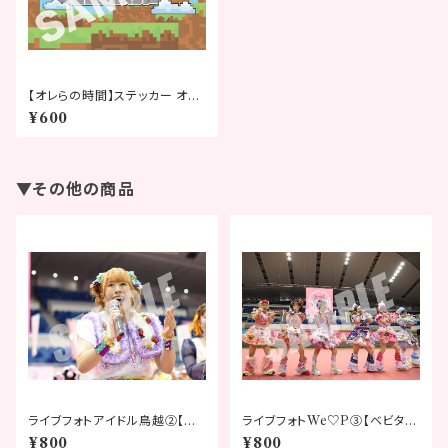
【オレらの時間】ステッカー オレ
じかロゴVer.
¥600
▼その他の商品
ライブフォトアイドル鳥越②【ベ
ライブフォトWe♡P③【ベビタピ
ビタピフェスティバル2026】
フェスティバル2026】
¥800
¥800