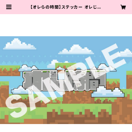
【オレらの時間】ステッカー オレじか
ロゴVer. | 48STUDIO