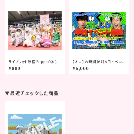
ライブフォト原宿Poppin’②【ベ
【オレらの時間】6月6日イベント
ビタピフェスティバル2026】
チケット
¥800
¥5,000
▼最近チェックした商品